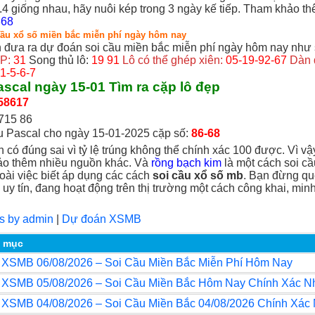
7.4 giống nhau, hãy nuôi kép trong 3 ngày kế tiếp.
Tham khảo th
868
cầu xổ số miền bắc miễn phí ngày hôm nay
n đưa ra dự đoán soi cầu miền bắc miễn phí ngày hôm nay như
IP:
31
Song thủ lô:
19 91
Lô có thể ghép xiên:
05-19-92-67
Dàn 
-1-5-6-7
ascal ngày 15-01 Tìm ra cặp lô đẹp
58617
715 86
u Pascal cho ngày 15-01-2025 cặp số:
86-68
 có đúng sai vì tỷ lệ trúng không thể chính xác 100 được. Vì v
ảo thêm nhiều nguồn khác. Và
rồng bạch kim
là một cách soi c
ài việc biết áp dụng các cách
soi cầu xổ số mb
. Bạn đừng qu
i uy tín, đang hoạt động trên thị trường một cách công khai, min
ts by admin
|
Dự đoán XSMB
 mục
XSMB 06/08/2026 – Soi Cầu Miền Bắc Miễn Phí Hôm Nay
XSMB 05/08/2026 – Soi Cầu Miền Bắc Hôm Nay Chính Xác N
XSMB 04/08/2026 – Soi Cầu Miền Bắc 04/08/2026 Chính Xác 