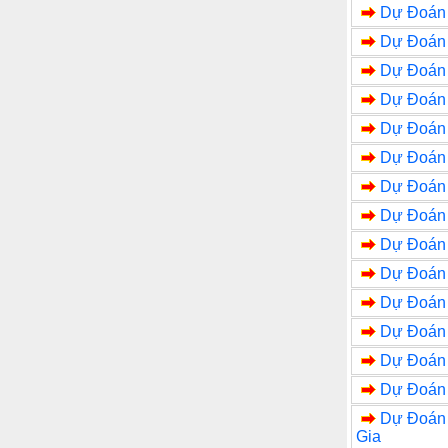
Dự Đoán 
Dự Đoán 
Dự Đoán 
Dự Đoán 
Dự Đoán 
Dự Đoán 
Dự Đoán 
Dự Đoán 
Dự Đoán 
Dự Đoán 
Dự Đoán 
Dự Đoán 
Dự Đoán 
Dự Đoán 
Dự Đoán 
Gia