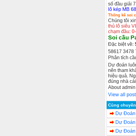
số đầu giải 
lô kép MB 6
Thống kê soi 
Chúng tôi xi
thủ lô siêu V
chạm đầu:
0
Soi cầu P
Đặc biệt về:
58617 3478 
Phân tích cầ
Dự đoán luôn
nên tham kh
hiệu quả.
Ngo
đúng nhà cá
About admin
View all pos
Cùng chuyên
Dự Đoán 
Dự Đoán 
Dự Đoán 