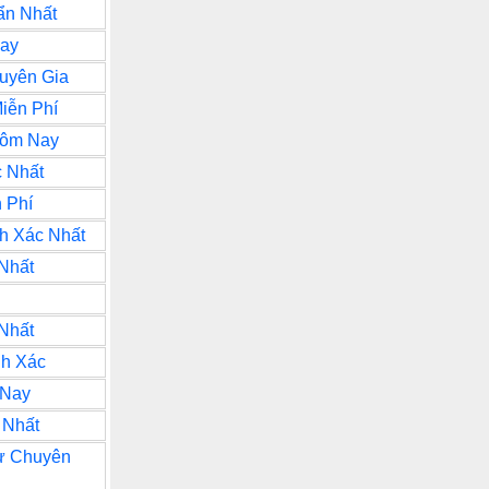
ẩn Nhất
Nay
uyên Gia
iễn Phí
Hôm Nay
 Nhất
 Phí
h Xác Nhất
Nhất
Nhất
nh Xác
 Nay
 Nhất
ừ Chuyên