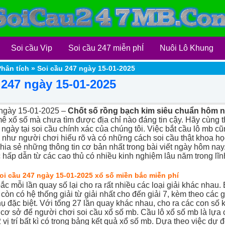
Soi cầu Vip
Soi cầu 247 miễn phÍ
Nuôi Lô Khung
Phân tích
»
Soi cầu 247 ngày 15-01-2025
 247 ngày 15-01-2025
 ngày 15-01-2025
–
Chốt số rồng bạch kim siêu chuẩn hôm n
 xổ số mà chưa tìm được địa chỉ nào đáng tin cậy. Hãy cùng 
ngày tại soi cầu chính xác của chúng tôi. Việc bắt cầu lô mb c
u như người chơi hiểu rõ và có những cách soi cầu thật khoa học
hia sẻ những thông tin cơ bản nhất trong bài viết ngày hôm na
 hấp dẫn từ các cao thủ có nhiều kinh nghiệm lâu năm trong lĩn
̀ soi cầu 247 ngày 15-01-2025 xổ số miền bắc miễn phí
ắc mỗi lần quay số lại cho ra rất nhiều các loại giải khác nhau
t, còn có hệ thống giải từ giải nhất cho đến giải 7, kèm theo các 
phụ đặc biệt. Với tổng 27 lần quay khác nhau, cho ra các con số
 cơ sở để người chơi soi cầu xổ số mb.
Cầu lô xổ số mb là lựa 
2 vị trí bất kì có trong bảng kết quả xổ số mb. Dựa theo việc dự 