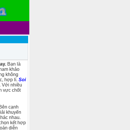
ay.
Bạn là
tham khảo
ũng không
, hợp lí.
Soi
y. Với nhiều
h vực chốt
. Bên cạnh
giải khuyến
 khác nhau.
chọn kết hợp
đoán diễn