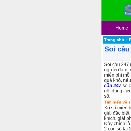
Home
Trang chủ
»
Soi cầu
Soi cầu 247
người đam mê
miễn phí mỗi 
quá khó, nế
cầu 247
sẽ c
nội dung cực
số.
Tìm hiểu vê
Xổ số miền b
giải đặc biệ
khích, giải 
Đây chính là
2 con số tại 