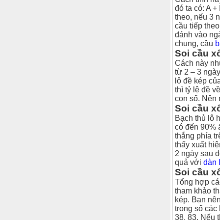
đó ta có:
A + 
theo, nếu 3 ng
cầu tiếp the
đánh vào nga
chung, cầu
b
Soi cầu x
Cách này như
từ 2 – 3 ngày
lô đề kép củ
thì tỷ lệ đề
con số. Nên m
Soi cầu x
Bạch thủ lô h
có đến 90% ă
thắng phía t
thấy xuất hiê
2 ngày sau đ
quả với
dàn 
Soi cầu xô
Tổng hợp các
tham khảo thậ
kép. Bạn nên
trong số các
38, 83.
Nếu th