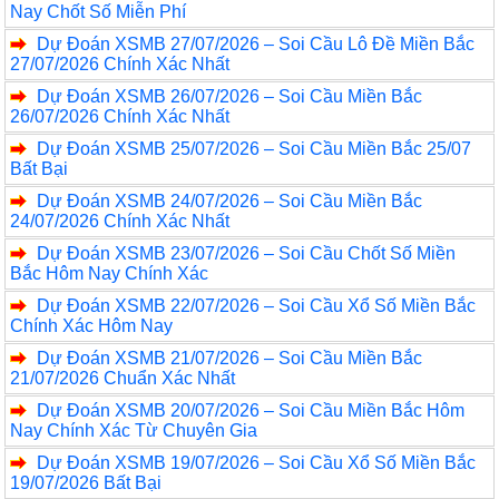
Nay Chốt Số Miễn Phí
Dự Đoán XSMB 27/07/2026 – Soi Cầu Lô Đề Miền Bắc
27/07/2026 Chính Xác Nhất
Dự Đoán XSMB 26/07/2026 – Soi Cầu Miền Bắc
26/07/2026 Chính Xác Nhất
Dự Đoán XSMB 25/07/2026 – Soi Cầu Miền Bắc 25/07
Bất Bại
Dự Đoán XSMB 24/07/2026 – Soi Cầu Miền Bắc
24/07/2026 Chính Xác Nhất
Dự Đoán XSMB 23/07/2026 – Soi Cầu Chốt Số Miền
Bắc Hôm Nay Chính Xác
Dự Đoán XSMB 22/07/2026 – Soi Cầu Xổ Số Miền Bắc
Chính Xác Hôm Nay
Dự Đoán XSMB 21/07/2026 – Soi Cầu Miền Bắc
21/07/2026 Chuẩn Xác Nhất
Dự Đoán XSMB 20/07/2026 – Soi Cầu Miền Bắc Hôm
Nay Chính Xác Từ Chuyên Gia
Dự Đoán XSMB 19/07/2026 – Soi Cầu Xổ Số Miền Bắc
19/07/2026 Bất Bại