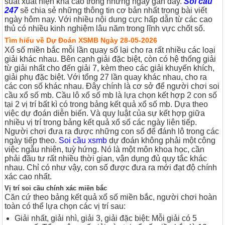
suất xuất hiện khá cao trong những ngày gần đây.
Soi cầu
247
sẽ chia sẻ những thông tin cơ bản nhất trong bài viết
ngày hôm nay. Với nhiều nội dung cực hấp dẫn từ các cao
thủ có nhiều kinh nghiệm lâu năm trong lĩnh vực chốt số.
Tìm hiểu về Dự Đoán XSMB Ngày 28-05-2026
Xổ số miền bắc mỗi lần quay số lại cho ra rất nhiều các loại
giải khác nhau. Bên cạnh giải đặc biệt, còn có hệ thống giải
từ giải nhất cho đến giải 7, kèm theo các giải khuyến khích,
giải phụ đặc biệt. Với tổng 27 lần quay khác nhau, cho ra
các con số khác nhau. Đây chính là cơ sở để người chơi soi
cầu xổ số mb.
Cầu lô xổ số mb là lựa chọn kết hợp 2 con số
tại 2 vị trí bất kì có trong bảng kết quả xổ số mb. Dựa theo
việc dự đoán diễn biến. Và quy luật của sự kết hợp giữa
nhiều vị trí trong bảng kết quả xổ số các ngày liên tiếp.
Người chơi đưa ra được những con số để đánh lô trong các
ngày tiếp theo.
Soi cầu xsmb
dự đoán không phải một công
việc ngẫu nhiên, tuỳ hứng. Nó là một môn khoa học, cần
phải đầu tư rất nhiều thời gian, vận dụng đủ quy tắc khác
nhau. Chỉ có như vậy, con số được đưa ra mới đạt độ chính
xác cao nhất.
Vị trí soi cầu chính xác
miền bắc
Căn cứ theo bảng kết quả xổ số miền bắc, người chơi hoàn
toàn có thể lựa chọn các vị trí sau:
Giải nhất, giải nhì, giải 3, giải đặc biệt: Mỗi giải có 5