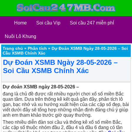
Home
Soi cầu Vip
Soi cầu 247 miễn phÍ
Nuôi Lô Khung
Trang chủ
»
Phân tích
»
Dự Đoán XSMB Ngày 28-05-2026 – Soi
Cầu XSMB Chính Xác
Dự Đoán XSMB Ngày 28-05-2026 –
Soi Cầu XSMB Chính Xác
Dự đoán XSMB ngày 28-05-2026 –
đang là chủ đề được rất nhiều người chơi xổ số miền Bắc
quan tâm. Dựa trên thống kê kết quả gần đây, phân tích lô
gan, bạc nhớ và xu hướng xuất hiện của các cặp số đẹp, bài
viết dưới đây sẽ tổng hợp những nhận định đáng chú ý giúp
anh em tham khảo trước giờ quay thưởng.
Theo nhiều diễn đàn soi cầu và thống kê xổ số miền Bắc,
các cặp số thuộc nhóm đầu 2, đầu 4 và đầu 6 đang có tần