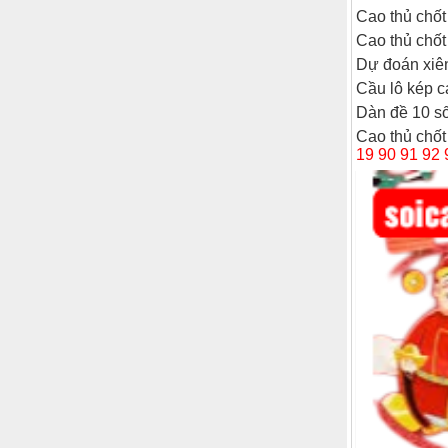
Cao thủ chốt
Cao thủ chốt
Dự đoán xiên
Cầu lô kép c
Dàn đề 10 số
Cao thủ chốt
19 90 91 92 