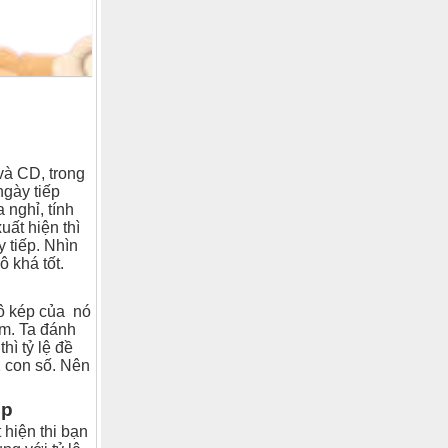
 và CD, trong
ày tiếp
 nghỉ, tính
ất hiện thì
 tiếp.
Nhìn
 khá tốt.
ô kép của nó
âm. Ta đánh
hì tỷ lệ đề
 1 con số. Nên
ẹp
 hiện thi bạn