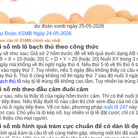
dự đoán xsmb ngày 25-05-2026
ự Đoán XSMB Ngày 24-05-2026
oi cầu lô XSMB chính xác nhất
ổ số mb lô bạch thủ theo công thức
̀y sẽ như sau: Giả sử 2 hôm trước đề về kết quả dưới dạng AB
B + X = 10 (hoặc 20)
C + D + Y = 20 (hoặc 20)
Nuôi XY trong 3 ng
ày mà không về thì nghỉ ngày thứ 4. Nếu thứ 5 lô về thì thứ 6 ta
o vào ngày thứ 7. Tuy nhiên, nếu 5 ngày đều không thấy có cầu xu
̀y thứ 6. Thứ 6 cũng không nổ thì ngày thứ 7 sau đó nuôi 3 ngày
ạch thủ lô
này tỷ lệ trúng đề không cao lắm. Tuy nhiên lại trúng lô
ổ số mb theo đầu câm đuôi câm
 sau, nếu ta thấy lô của ngày hôm trước câm. Thì có thể nuôi l
 tiếp theo.
Nếu thấy đuôi lô nào câm thì chờ xem đầu của nó c
a nó ở ngày tiếp theo.
Về cơ bản, phương pháp
nuôi lô 247
này t
 cao. Chủ yếu là lô kép nổ, tuy nhiên vì tỷ lệ đặt cược chỉ có
́i thiệu cho mọi người.
ổ số mb hình quả trám cực chuẩn để có dàn lô đ
ình quả trám là cầu lô vô cùng hiếm gặp, nhưng một khi đã xuất