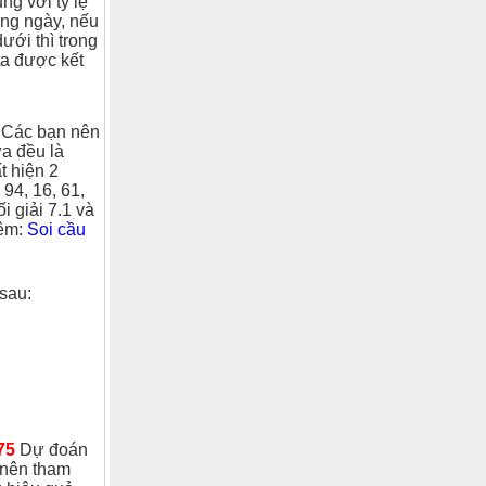
g với tỷ lệ
̀ng ngày, nếu
dưới thì trong
a được kết
i. Các bạn nên
̃a đều là
́t hiện 2
, 94, 16, 61,
́i giải 7.1 và
êm:
Soi cầu
sau:
 75
Dự đoán
m nên tham