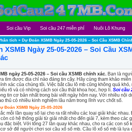
Soi cầu Vip
Soi cầu 247 miễn phÍ
Nuôi Lô Khung
Phân tích
»
Dự Đoán XSMB Ngày 25-05-2026 – Soi Cầu XSMB Chín
n XSMB Ngày 25-05-2026 – Soi Cầu XS
Xác
MB ngày 25-05-2026 – Soi cầu XSMB chính xác.
Bạn là ngư
a tìm được địa chỉ nào đáng tin cậy. Hãy cùng tham khảo miễn
hính xác của chúng tôi. Việc bắt cầu lô mb cũng không quá khó,
̉u rõ và có những cách soi cầu thật khoa học, hợp lí.
Soi cầu 
ông tin cơ bản nhất trong bài viết ngày hôm nay. Với nhiều nội
ao thủ có nhiều kinh nghiệm lâu năm trong lĩnh vực chốt số.
̀ Dự Đoán XSMB Ngày 25-05-2026
ắc mỗi lần quay số lại cho ra rất nhiều các loại giải khác nhau
t, còn có hệ thống giải từ giải nhất cho đến giải 7, kèm theo các 
phụ đặc biệt. Với tổng 27 lần quay khác nhau, cho ra các con số
 cơ sở để người chơi soi cầu xổ số mb.
Cầu lô xổ số mb là lựa 