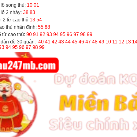
 lô song thủ:
10 01
 lô 2 nháy:
38 83
 2 từ cao thủ
13 54
ao thủ nhận định:
55 88
 từ cao thủ:
90 91 92 93 94 95 96 97 98 99
 dàn đề 30 quân:
40 41 42 43 44 45 46 47 48 49 10 11 12 13 14
93 94 95 96 97 98 99