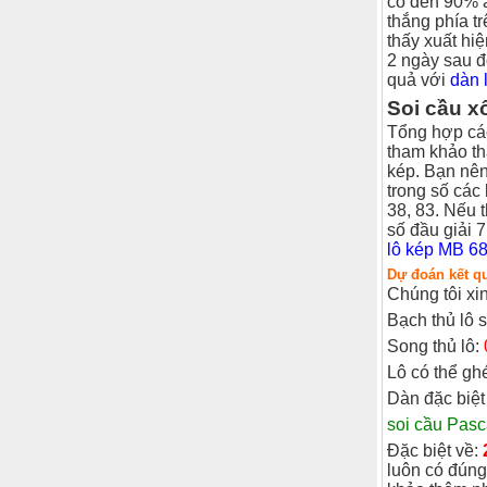
có đến 90% ă
thắng phía t
thấy xuất hiê
2 ngày sau đ
quả với
dàn 
Soi cầu xô
Tổng hợp các
tham khảo thậ
kép. Bạn nên
trong số các
38, 83.
Nếu th
số đầu giải 
lô kép MB 6
Dự đoán kết q
Chúng tôi xi
Bạch thủ lô 
Song thủ lô:
Lô có thể gh
Dàn đặc biệt
s
oi cầu Pasc
Đặc biệt về:
luôn có đúng