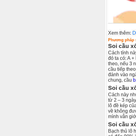
Xem thêm:
D
Phương pháp s
Soi cầu x
Cách tính na
đó ta có:
A + 
theo, nếu 3 ng
cầu tiếp the
đánh vào nga
chung, cầu
b
Soi cầu x
Cách này như
từ 2 – 3 ngày
lô đề kép củ
về không được
mình vẫn giơ
Soi cầu x
Bạch thủ lô h