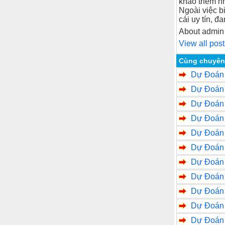
khảo thêm n
Ngoài việc bi
cái uy tín, 
About admin
View all pos
Cùng chuyên
Dự Đoán 
Dự Đoán 
Dự Đoán 
Dự Đoán 
Dự Đoán 
Dự Đoán 
Dự Đoán 
Dự Đoán 
Dự Đoán 
Dự Đoán 
Dự Đoán 