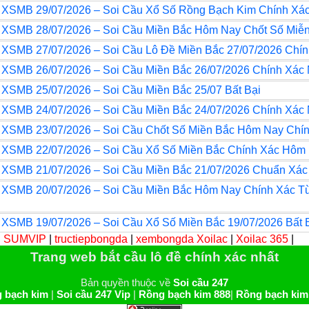
XSMB 29/07/2026 – Soi Cầu Xổ Số Rồng Bạch Kim Chính Xác
XSMB 28/07/2026 – Soi Cầu Miền Bắc Hôm Nay Chốt Số Miễn
XSMB 27/07/2026 – Soi Cầu Lô Đề Miền Bắc 27/07/2026 Chín
XSMB 26/07/2026 – Soi Cầu Miền Bắc 26/07/2026 Chính Xác 
XSMB 25/07/2026 – Soi Cầu Miền Bắc 25/07 Bất Bại
XSMB 24/07/2026 – Soi Cầu Miền Bắc 24/07/2026 Chính Xác 
XSMB 23/07/2026 – Soi Cầu Chốt Số Miền Bắc Hôm Nay Chí
XSMB 22/07/2026 – Soi Cầu Xổ Số Miền Bắc Chính Xác Hôm
XSMB 21/07/2026 – Soi Cầu Miền Bắc 21/07/2026 Chuẩn Xác
XSMB 20/07/2026 – Soi Cầu Miền Bắc Hôm Nay Chính Xác T
XSMB 19/07/2026 – Soi Cầu Xổ Số Miền Bắc 19/07/2026 Bất 
|
SUMVIP
|
tructiepbongda
|
xembongda Xoilac
|
Xoilac 365
|
Trang web bắt cầu lô đề chính xác nhất
Bản quyền thuộc về
Soi cầu 247
g bạch kim
|
Soi cầu 247 Vip
|
Rồng bạch kim 888
|
Rồng bạch kim