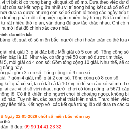
2 vị trí bất kì có trong bảng kết quả xổ số mb. Dựa theo việc dự 
luật của sự kết hợp giữa nhiều vị trí trong bảng kết quả xổ số c
chơi đưa ra được những con số để đánh lô trong các ngày tiếp 
n không phải một công việc ngẫu nhiên, tuỳ hứng. Nó là một 
u tư rất nhiều thời gian, vận dụng đủ quy tắc khác nhau. Chỉ có
ra mới đạt độ chính xác cao nhất.
 chính xác
miền bắc
̉ng kết quả xổ số miền bắc, người chơi hoàn toàn có thể lựa c
 giải nhì, giải 3, giải đặc biệt: Mỗi giải có 5 con số. Tổng cộng số
 miền bắc là 10. Như vậy, có tổng thể 50 con số được tìm thấy.
ải 5, mỗi giải có 4 con số: Gồm tổng cộng 10 giải. Như thế, sẽ 
ng bảng này.
mỗi giải gồm 3 con số: Tổng cộng có 9 con số.
giải 7 gồm 4 giải, mỗi giải 2 con số. Tổng cộng có 8 con số.
 kết quả xổ số, ta có tất cả là 107 vị trí để soi cầu xổ số mb. T
p lại các vị trí số với nhau, người chơi có tổng cộng là 5671 cặp
hổng lồ. Có thể khiến cho người chơi bị choáng ngợp, không biê
 số nào. Tuy nhiên, các bạn phải thật kiên nhẫn. Thực hiện việc
ày liên tiếp. Kết hợp với các kết quả trùng lặp để đưa ra các
 Ngày 22-05-2026 chốt số miền bắc hôm nay
ao thủ
 dàn lô đẹp:
09 90 14 41 23 32