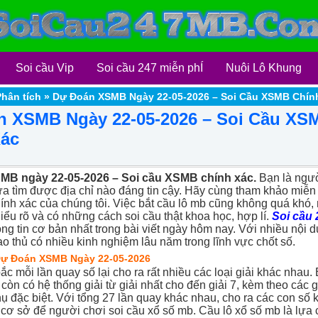
Soi cầu Vip
Soi cầu 247 miễn phÍ
Nuôi Lô Khung
Phân tích
»
Dự Đoán XSMB Ngày 22-05-2026 – Soi Cầu XSMB Chín
n XSMB Ngày 22-05-2026 – Soi Cầu XS
Xác
MB ngày 22-05-2026 – Soi cầu XSMB chính xác.
Bạn là ngư
a tìm được địa chỉ nào đáng tin cậy. Hãy cùng tham khảo miễn
hính xác của chúng tôi. Việc bắt cầu lô mb cũng không quá khó,
̉u rõ và có những cách soi cầu thật khoa học, hợp lí.
Soi cầu 
ông tin cơ bản nhất trong bài viết ngày hôm nay. Với nhiều nội
ao thủ có nhiều kinh nghiệm lâu năm trong lĩnh vực chốt số.
̀ Dự Đoán XSMB Ngày 22-05-2026
ắc mỗi lần quay số lại cho ra rất nhiều các loại giải khác nhau
t, còn có hệ thống giải từ giải nhất cho đến giải 7, kèm theo các 
phụ đặc biệt. Với tổng 27 lần quay khác nhau, cho ra các con số
 cơ sở để người chơi soi cầu xổ số mb.
Cầu lô xổ số mb là lựa 