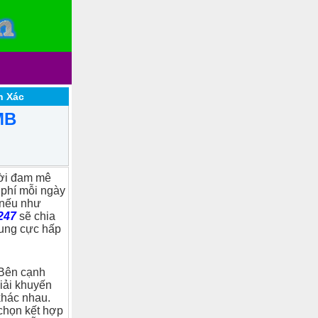
h Xác
MB
ời đam mê
 phí mỗi ngày
 nếu như
247
sẽ chia
 dung cực hấp
. Bên cạnh
giải khuyến
 khác nhau.
chọn kết hợp