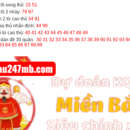
 lô song thủ:
15 51
 lô 2 nháy:
79 97
 2 từ cao thủ
34 91
ao thủ nhận định:
44 99
 từ cao thủ:
40 41 42 43 44 45 46 47 48 49
 dàn đề 30 quân:
30 31 32 33 34 35 36 37 38 39 90 91 92 93 9
83 84 85 86 87 88 89