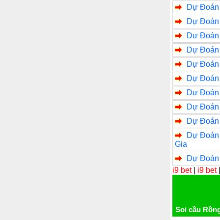
Dự Đoán 
Dự Đoán 
Dự Đoán 
Dự Đoán 
Dự Đoán 
Dự Đoán 
Dự Đoán 
Dự Đoán 
Dự Đoán 
Dự Đoán 
Gia
Dự Đoán 
i9 bet
|
i9 bet
Soi cầu Rồn