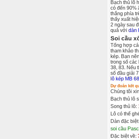
Bạch thủ lô h
có đến 90% ă
thắng phía t
thấy xuất hiê
2 ngày sau đ
quả với
dàn 
Soi cầu xô
Tổng hợp các
tham khảo thậ
kép. Bạn nên
trong số các
38, 83.
Nếu th
số đầu giải 
lô kép MB 6
Dự đoán kết q
Chúng tôi xi
Bạch thủ lô 
Song thủ lô:
Lô có thể gh
Dàn đặc biệt
s
oi cầu Pasc
Đặc biệt về: