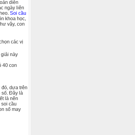
đoán diễn
ác ngày liên
theo.
Soi cầu
môn khoa học,
 như vậy, con
họn các vị
 giải này
có 40 con
ừ đó, dựa trên
 số.
Đây là
́t là nên
 soi cầu
 con số may