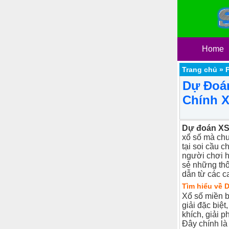
Home
Trang chủ
»
Dự Đoá
Chính 
Dự đoán XS
xổ số mà chư
tại soi cầu c
người chơi hiê
sẻ những th
dẫn từ các c
Tìm hiểu vê
Xổ số miền b
giải đặc biệ
khích, giải 
Đây chính là