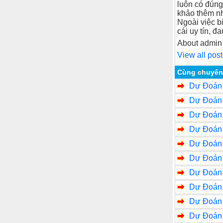
luôn có đúng
khảo thêm n
Ngoài việc bi
cái uy tín, 
About admin
View all pos
Cùng chuyên
Dự Đoán 
Dự Đoán 
Dự Đoán 
Dự Đoán 
Dự Đoán 
Dự Đoán 
Dự Đoán 
Dự Đoán 
Dự Đoán 
Dự Đoán 