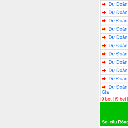
Dự Đoán 
Dự Đoán 
Dự Đoán 
Dự Đoán 
Dự Đoán 
Dự Đoán 
Dự Đoán 
Dự Đoán 
Dự Đoán 
Dự Đoán 
Dự Đoán 
Gia
i9 bet
|
i9 bet
Soi cầu Rồn