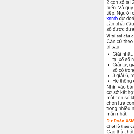
2 con số tại 
biến. Và quy 
tiếp. Người 
xsmb
dự đoá
cần phải đầ
số được đưa 
Vị trí soi cầu
Căn cứ theo ba
trí sau:
Giải nhất,
tại xổ số
Giải tư, gi
số có tro
3 giải 6, 
Hệ thống 
Nhìn vào bảng
cơ sở kết hợ
một con số k
chọn lựa con
trong nhiều ng
mắn nhất.
Dự Đoán XSMB
Chốt lô theo c
Cao thủ chốt