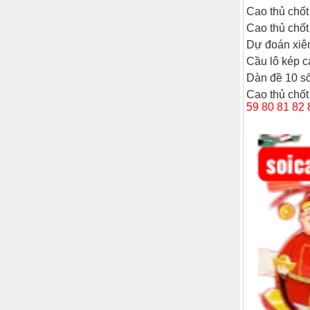
Cao thủ chốt
Cao thủ chốt
Dự đoán xiên
Cầu lô kép c
Dàn đề 10 số
Cao thủ chốt
59 80 81 82 