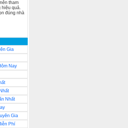
m nên tham
 hiệu quả.
̣n đúng nhà
ên Gia
 Hôm Nay
hất
Nhất
ẩn Nhất
Nay
uyên Gia
iễn Phí