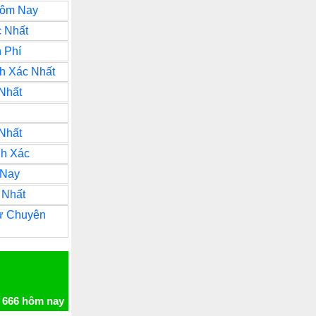
Hôm Nay
 Nhất
 Phí
h Xác Nhất
Nhất
Nhất
nh Xác
 Nay
 Nhất
ừ Chuyên
 666 hôm nay