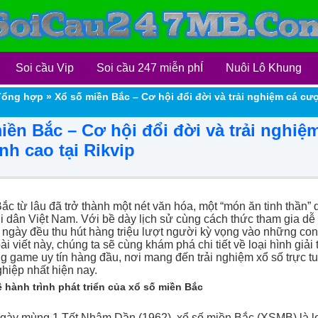
Soi cầu Vip
Soi cầu 247 miễn phÍ
Nuôi Lô Khung
Tổng hợp
»
Xổ số miền Bắc – Cơ hội đổi đời và trải nghiệm cá cư
iền Bắc – Cơ hội đổi đời và trải nghiệ
nh cao tại Rikvip
ắc từ lâu đã trở thành một nét văn hóa, một “món ăn tinh thần”
i dân Việt Nam. Với bề dày lịch sử cùng cách thức tham gia dễ
ngày đều thu hút hàng triệu lượt người kỳ vọng vào những co
i viết này, chúng ta sẽ cùng khám phá chi tiết về loại hình giải t
g game uy tín hàng đầu, nơi mang đến trải nghiệm xổ số trực t
hiệp nhất hiện nay.
 hành trình phát triển của xổ số miền Bắc
gày mùng 1 Tết Nhâm Dần (1962), xổ số miền Bắc (XSMB) là lo