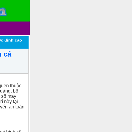
ợc đỉnh cao
m cá
 quen thuộc
 dàng, bộ
n số may
rí này tại
uyến an toàn
ại hình xổ