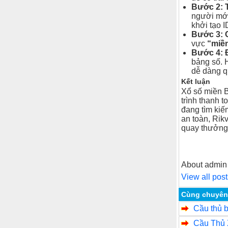
Bước 2: T
người mới
khởi tạo 
Bước 3: 
vực
“miề
Bước 4: 
bảng số. 
dễ dàng q
Kết luận
Xổ số miền B
trình thanh 
đang tìm kiếm
an toàn, Rik
quay thưởng 
About admin
View all pos
Cùng chuyên
Cầu thủ b
Cầu Thủ 