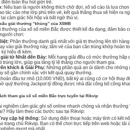
 điện toán thu hút giới trẻ.
o:
Nếu bạn là người không thích chờ đợi, xổ số cào là lựa chọn
ao tác cào nhẹ lớp phủ trên vé, kết quả thắng thua sẽ hiện ra ng
lại cảm giác hồi hộp và bất ngờ thú vị.
 cấu giải thưởng “khủng” của XSMB
i thưởng của xổ số miền Bắc được thiết kế đa dạng, đảm bảo c
người chơi:
Biệt:
Phần thưởng danh giá nhất với giá trị thường lên tới hàng
ay vào giải thưởng này, tấm vé của bạn cần trùng khớp hoàn to
 ký hiệu đi kèm.
giải từ Nhất đến Bảy:
Mỗi hạng giải đều có mức thưởng hấp 
 trúng lớn, giúp gia tăng tỷ lệ thắng cho người tham gia.
ến khích & Giải Phụ:
Những phần quà an ủi dành cho những
ãy số gần chính xác với kết quả quay thưởng.
khoản đầu tư nhỏ (10.000 VNĐ), bất kỳ ai cũng có cơ hội thay đ
ờ quỹ thưởng Jackpot tỷ đồng được nhà đài công bố công kha
ch tham gia xổ số miền Bắc trực tuyến tại Rikvip
i nghiệm cảm giác ghi số online nhanh chóng và nhận thưởng 
oại? Hãy làm theo các bước sau tại Rikvip:
Truy cập hệ thống:
Sử dụng điện thoại hoặc máy tính có kết n
o trang chủ Rikvip. Bạn có thể chơi trực tiếp trên web hoặc tải
i nghiệm mượt mà nhất.