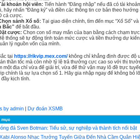
ài khoản hội viên:
Tiến hành “Đăng nhập” nếu đã có tài khoản
, hãy nhấn “Đăng ký” và điền các thông tin cơ bản theo hướng
ID cá cược.
Chọn sảnh Xổ số:
Tại giao diện chính, tìm đến mục “Xổ Số” và
n Bắc”
để bắt đầu.
Đặt cược:
Chọn con số may mắn của bạn bằng cách chạm trực t
Hệ thống sẽ tự động tính toán mức cược và tiền thưởng dự kiến
uản lý nguồn vốn của mình.
ắc tại
https://rikvip.mex.com/
không chỉ khẳng định được độ u
toán thần tốc mà còn nhờ tỷ lệ trả thưởng cực cao so với thị trư
 một địa chỉ vừa để giải trí, vừa để thử vận may lô đề trực tuy
vip chính là sự lựa chọn số 1. Hãy gia nhập ngay để không bỏ 
đầy kịch tính.
ts by admin
|
Dự đoán XSMB
 mục
óng đá Sven Botman: Tiểu sử, sự nghiệp và thành tích nổi bật
Xabi Alonso Nhạc Trưởng Tuyến Giữa Đến Nhà Cầm Quân Hiệ