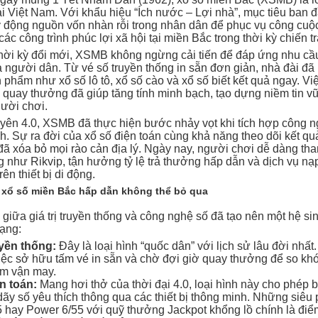
tại Việt Nam. Với khẩu hiệu “Ích nước – Lợi nhà”, mục tiêu ban 
 động nguồn vốn nhàn rỗi trong nhân dân để phục vụ công cuộ
ác công trình phúc lợi xã hội tại miền Bắc trong thời kỳ chiến t
ời kỳ đổi mới, XSMB không ngừng cải tiến để đáp ứng nhu cầu 
 người dân. Từ vé số truyền thống in sẵn đơn giản, nhà đài đã
 phẩm như xổ số lô tô, xổ số cào và xổ số biết kết quả ngay. Việ
h quay thưởng đã giúp tăng tính minh bạch, tạo dựng niềm tin 
gười chơi.
yên 4.0, XSMB đã thực hiện bước nhảy vọt khi tích hợp công 
h. Sự ra đời của xổ số điện toán cùng khả năng theo dõi kết quả
 đã xóa bỏ mọi rào cản địa lý. Ngày nay, người chơi dễ dàng th
 như Rikvip, tận hưởng tỷ lệ trả thưởng hấp dẫn và dịch vụ nạ
ên thiết bị di động.
h xổ số miền Bắc hấp dẫn không thể bỏ qua
giữa giá trị truyền thống và công nghệ số đã tạo nên một hệ sin
ạng:
yền thống:
Đây là loại hình “quốc dân” với lịch sử lâu đời nhất
việc sở hữu tấm vé in sẵn và chờ đợi giờ quay thưởng để so kh
ếm vận may.
n toán:
Mang hơi thở của thời đại 4.0, loại hình này cho phép 
dãy số yêu thích thông qua các thiết bị thông minh. Những siê
 hay Power 6/55 với quỹ thưởng Jackpot khổng lồ chính là đi