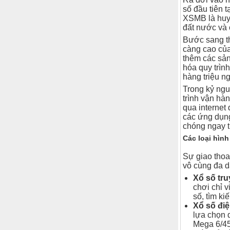
số đầu tiên 
XSMB là huy
đất nước và c
Bước sang th
càng cao của
thêm các sản
hóa quy trìn
hàng triệu n
Trong kỷ ngu
trình vận hàn
qua internet
các ứng dụng
chóng ngay tr
Các loại hìn
Sự giao thoa 
vô cùng đa d
Xổ số tru
chơi chỉ 
số, tìm ki
Xổ số điệ
lựa chọn 
Mega 6/45