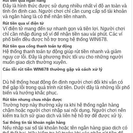
Rút tiền qua ngân hàng
Đây là hình thức được sử dụng nhiều nhất vì độ an toàn và
tính ổn định cao. Người chơi chỉ cần cung cấp số tài khoản
và ngân hàng là có thể nhận tiền nhanh.
Rút tiền qua ví điện tử
Ví điện tử mang đến sự nhanh gọn và tiện lợi. Người chơi
chỉ cần nhập đúng số ví để nhận tiền sau vài phút. Các ví
phổ biến đều được hỗ trợ trong hệ thống WIN678.
Rút tiền qua cổng thanh toán tự động
Hệ thống thanh toán tự động giúp rút tiền nhanh và giảm
nguy cơ lỗi. Đây là phương thức tối ưu cho những người
muốn giao dịch thường xuyên.
Các lỗi rút tiền WIN678 thường gặp và cách xử lý
Dù hệ thống hoạt động ổn định người chơi đôi khi vẫn có
thể gặp lỗi trong quá trình rút tiền. Dưới đây là những lỗi phổ
biến và hướng khắc phục.
Rút tiền nhưng chưa nhận được
Trường hợp này thường xảy ra khi hệ thống ngân hàng
chậm hoặc người chơi nhập sai nội dung. Người chơi nên
kiểm tra lịch sử giao dịch và liên hệ hỗ trợ để được xử lý.
Sai thông tin tài khoản ngân hàng
Nếu nhập sai số tài khoản hoặc tên ngân hàng giao dịch có