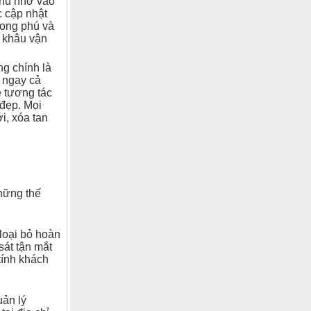
thủ nhờ vào
c cập nhật
hong phú và
g khâu vận
g chính là
, ngay cả
ệ tương tác
 đẹp. Mọi
i, xóa tan
hững thế
 loại bỏ hoàn
sát tận mắt
tính khách
uản lý