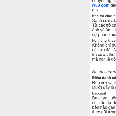
chuyên nghiệ
rr88 com
đều
gia.
Kho trò chơi 
Sảnh cược là
Từ các trò ch
ảnh và âm th
sự phấn khíc
Hệ thống khuy
Không chỉ dừ
các ưu đãi. 
trả cược thu
mà còn là độ
Nhiều chương
Điểm danh cá
Đến với sảnh
Dưới đây là 
Baccarat
Baccarat luô
chỉ cần dự đ
bên nào gần 
theo dõi từng