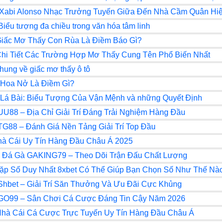
Xabi Alonso Nhạc Trưởng Tuyến Giữa Đến Nhà Cầm Quân Hiệ
iểu tượng đa chiều trong văn hóa tâm linh
Giấc Mơ Thấy Con Rùa Là Điềm Báo Gì?
Chi Tiết Các Trường Hợp Mơ Thấy Cung Tên Phổ Biến Nhất
hung về giấc mơ thấy ô tô
Hoa Nở Là Điềm Gì?
Lá Bài: Biểu Tượng Của Vận Mệnh và những Quyết Định
UU88 – Địa Chỉ Giải Trí Đáng Trải Nghiệm Hàng Đầu
TG88 – Đánh Giá Nền Tảng Giải Trí Top Đầu
hà Cái Uy Tín Hàng Đầu Châu Á 2025
p Đá Gà GAKING79 – Theo Dõi Trận Đấu Chất Lượng
ặp Số Duy Nhất 8xbet Có Thể Giúp Bạn Chọn Số Như Thế Nà
Shbet – Giải Trí Săn Thưởng Và Ưu Đãi Cực Khủng
GO99 – Sân Chơi Cá Cược Đáng Tin Cậy Năm 2026
Nhà Cái Cá Cược Trực Tuyến Uy Tín Hàng Đầu Châu Á