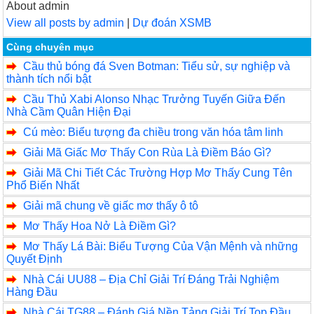
About admin
View all posts by admin
|
Dự đoán XSMB
Cùng chuyên mục
Cầu thủ bóng đá Sven Botman: Tiểu sử, sự nghiệp và
thành tích nổi bật
Cầu Thủ Xabi Alonso Nhạc Trưởng Tuyến Giữa Đến
Nhà Cầm Quân Hiện Đại
Cú mèo: Biểu tượng đa chiều trong văn hóa tâm linh
Giải Mã Giấc Mơ Thấy Con Rùa Là Điềm Báo Gì?
Giải Mã Chi Tiết Các Trường Hợp Mơ Thấy Cung Tên
Phổ Biến Nhất
Giải mã chung về giấc mơ thấy ô tô
Mơ Thấy Hoa Nở Là Điềm Gì?
Mơ Thấy Lá Bài: Biểu Tượng Của Vận Mệnh và những
Quyết Định
Nhà Cái UU88 – Địa Chỉ Giải Trí Đáng Trải Nghiệm
Hàng Đầu
Nhà Cái TG88 – Đánh Giá Nền Tảng Giải Trí Top Đầu