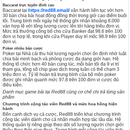
Baccarat trực tuyến đỉnh cao
Baccarat tại
https://red88.email/
vận hành liên tục với hơn
30 bàn chia bài hoạt động đồng thời trong giờ cao điểm buổi
tối. Trung bình mỗi ngày hệ thống ghi nhận khoảng 8.000
ván hợp lệ với tổng lượng cược lên tới hàng triệu đơn vị.
Mức trả thưởng công bố cho cửa Banker đạt 98.6 trên 100
đơn vị hợp lệ, trong khi cửa Player duy trì mốc 98.9 trên 100
đơn vị.
Poker nhiều bàn cược
Poker tại Nhà cái thu hút lượng người chơi ổn định nhờ luật
chia bài minh bạch và phòng cược đa dạng giới hạn. Hệ
thống tổ chức hơn 40 bàn cùng lúc, mỗi bàn tối đa 9 vị trí
tham gia, tổng số chip giao dịch trong tuần có thể chạm 3
triệu đơn vị. Tỷ lệ hoàn trả trung bình của bộ môn poker
được ghi nhận quanh mức 97.8 trên 100 đơn vị cược đủ
điều kiện.
Danh mục game bài tại Red88 cùng cơ chế chi trả từng sản
phẩm
Chương trình cộng tác viên Red88 và mức hoa hồng hiện
hành
Bên cạnh dịch vụ cá cược, Red88 triển khai chương trình
cộng tác viên dành cho cá nhân muốn hợp tác lâu dài. Hệ
thống quản lý riêng giúp theo dõi số lượng người chơi giới
thiệu theo thời gian thực. Trung bình mỗi cộng tác viên tích