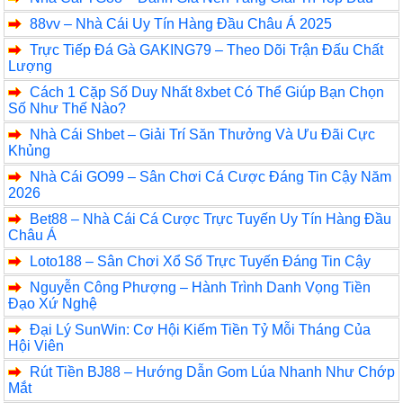
88vv – Nhà Cái Uy Tín Hàng Đầu Châu Á 2025
Trực Tiếp Đá Gà GAKING79 – Theo Dõi Trận Đấu Chất
Lượng
Cách 1 Cặp Số Duy Nhất 8xbet Có Thể Giúp Bạn Chọn
Số Như Thế Nào?
Nhà Cái Shbet – Giải Trí Săn Thưởng Và Ưu Đãi Cực
Khủng
Nhà Cái GO99 – Sân Chơi Cá Cược Đáng Tin Cậy Năm
2026
Bet88 – Nhà Cái Cá Cược Trực Tuyến Uy Tín Hàng Đầu
Châu Á
Loto188 – Sân Chơi Xổ Số Trực Tuyến Đáng Tin Cậy
Nguyễn Công Phượng – Hành Trình Danh Vọng Tiền
Đạo Xứ Nghệ
Đại Lý SunWin: Cơ Hội Kiếm Tiền Tỷ Mỗi Tháng Của
Hội Viên
Rút Tiền BJ88 – Hướng Dẫn Gom Lúa Nhanh Như Chớp
Mắt