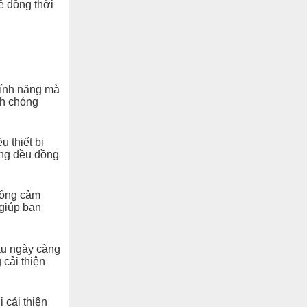
rễ đồng thời
tính năng mà
nh chóng
u thiết bị
ồng đều đồng
hông cảm
giúp bạn
ầu ngày càng
 cải thiện
 cải thiện