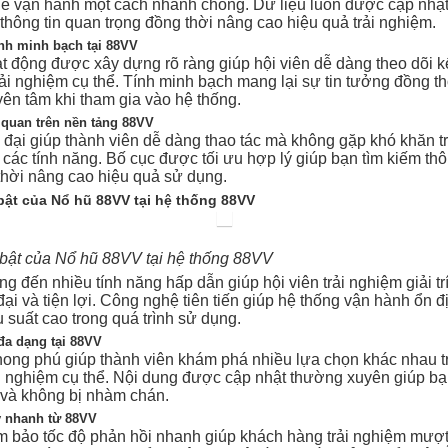
hế vận hành một cách nhanh chóng. Dữ liệu luôn được cập nhật 
thông tin quan trọng đồng thời nâng cao hiệu quả trải nghiệm.
nh minh bạch tại 88VV
ạt động được xây dựng rõ ràng giúp hội viên dễ dàng theo dõi k
rải nghiệm cụ thể. Tính minh bạch mang lại sự tin tưởng đồng th
ên tâm khi tham gia vào hệ thống.
 quan trên nền tảng 88VV
n đại giúp thành viên dễ dàng thao tác mà không gặp khó khăn t
n các tính năng. Bố cục được tối ưu hợp lý giúp bạn tìm kiếm th
hời nâng cao hiệu quả sử dụng.
bật của Nổ hũ 88VV tại hệ thống 88VV
bật của Nổ hũ 88VV tại hệ thống 88VV
g đến nhiều tính năng hấp dẫn giúp hội viên trải nghiệm giải trí
đại và tiện lợi. Công nghệ tiên tiến giúp hệ thống vận hành ổn đ
u suất cao trong quá trình sử dụng.
đa dạng tại 88VV
ong phú giúp thành viên khám phá nhiều lựa chọn khác nhau t
ải nghiệm cụ thể. Nội dung được cập nhật thường xuyên giúp b
 và không bị nhàm chán.
ý nhanh từ 88VV
 bảo tốc độ phản hồi nhanh giúp khách hàng trải nghiệm mượ