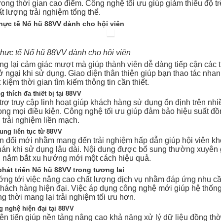
trong thời gian cao điểm. Công nghệ tối ưu giúp giảm thiểu độ t
t lượng trải nghiệm tổng thể.
thực tế Nổ hũ 88VV dành cho hội viên
thực tế Nổ hũ 88VV dành cho hội viên
g lại cảm giác mượt mà giúp thành viên dễ dàng tiếp cận các 
ở ngại khi sử dụng. Giao diện thân thiện giúp bạn thao tác nha
t kiệm thời gian tìm kiếm thông tin cần thiết.
 thích đa thiết bị tại 88VV
rợ truy cập linh hoạt giúp khách hàng sử dụng ổn định trên nhiề
ong mọi điều kiện. Công nghệ tối ưu giúp đảm bảo hiệu suất đ
 trải nghiệm liền mạch.
ung liên tục từ 88VV
n đổi mới nhằm mang đến trải nghiệm hấp dẫn giúp hội viên k
án khi sử dụng lâu dài. Nội dung được bổ sung thường xuyên 
 nắm bắt xu hướng mới một cách hiệu quả.
hát triển Nổ hũ 88VV trong tương lai
ng tới việc nâng cao chất lượng dịch vụ nhằm đáp ứng nhu c
khách hàng hiện đại. Việc áp dụng công nghệ mới giúp hệ thống
g thời mang lại trải nghiệm tối ưu hơn.
 nghệ hiện đại tại 88VV
ên tiến giúp nền tảng nâng cao khả năng xử lý dữ liệu đồng thời