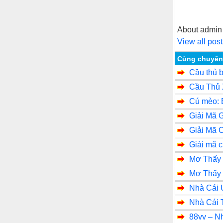
About admin
View all pos
Cùng chuyên
Cầu thủ b
Cầu Thủ 
Cú mèo: B
Giải Mã 
Giải Mã 
Giải mã c
Mơ Thấy 
Mơ Thấy 
Nhà Cái 
Nhà Cái 
88vv – N