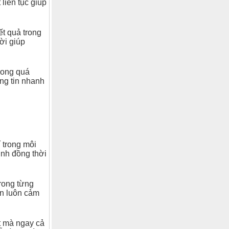
liên tục giúp
ết quả trong
ời giúp
rong quá
ông tin nhanh
 trong môi
ịnh đồng thời
rong từng
ạn luôn cảm
t mà ngay cả