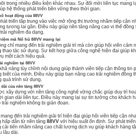
ồi trong nhiều điều kiện khác nhau. Sự đổi mới liên tục mang lạ
úp hệ thống phát triển bền vững theo thời gian.
ô hoạt động của 88VV
hát triển tập trung vào việc mở rộng thị trường nhằm tiếp cận 
ng tương lai gần. Điều này giúp nền tảng nâng cao vị thế đồng t
 trải nghiệm đa dạng.
nghiệm mà Nổ hũ 88VV mang lại
ng chỉ mang đến trải nghiệm giải trí mà còn giúp hội viên cảm 
ng thao tác sử dụng. Sự kết hợp giữa công nghệ hiện đại giúp k
ụ một cách hiệu quả.
ải nghiệm tại 88VV
khả năng tùy chỉnh nội dung giúp thành viên tiếp cận thông tin 
g biệt của mình. Điều này giúp bạn nâng cao trải nghiệm đồng t
g quá trình sử dụng.
 dài của nền tảng 88VV
c xây dựng với nền tảng công nghệ vững chắc giúp duy trì ho
hời gian dài liên tục. Điều này mang lại sự tin tưởng cho khách
 trải nghiệm không bị gián đoạn.
mang đến trải nghiệm giải trí hiện đại giúp hội viên tiếp cận n
g hấp dẫn từ nền tảng
88VV
với hiệu suất ổn định. Sự phát triể
cải tiến nhằm nâng cao chất lượng dịch vụ giúp khách hàng tậ
 lâu dài.