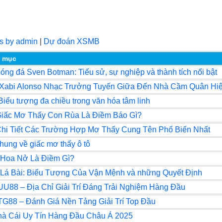
ts by admin
|
Dự đoán XSMB
 mục
óng đá Sven Botman: Tiểu sử, sự nghiệp và thành tích nổi bật
Xabi Alonso Nhạc Trưởng Tuyến Giữa Đến Nhà Cầm Quân Hiệ
iểu tượng đa chiều trong văn hóa tâm linh
Giấc Mơ Thấy Con Rùa Là Điềm Báo Gì?
Chi Tiết Các Trường Hợp Mơ Thấy Cung Tên Phổ Biến Nhất
hung về giấc mơ thấy ô tô
Hoa Nở Là Điềm Gì?
Lá Bài: Biểu Tượng Của Vận Mệnh và những Quyết Định
UU88 – Địa Chỉ Giải Trí Đáng Trải Nghiệm Hàng Đầu
TG88 – Đánh Giá Nền Tảng Giải Trí Top Đầu
hà Cái Uy Tín Hàng Đầu Châu Á 2025