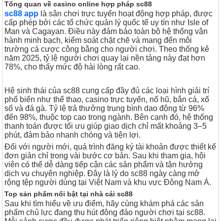
Tổng quan về casino online hợp pháp sc88
sc88 app
là sân chơi trực tuyến hoạt động hợp pháp, được
cấp phép bởi các tổ chức quản lý quốc tế uy tín như Isle of
Man và Cagayan. Điều này đảm bảo toàn bộ hệ thống vận
hành minh bạch, kiểm soát chặt chẽ và mang đến môi
trường cá cược công bằng cho người chơi. Theo thống kê
năm 2025, tỷ lệ người chơi quay lại nền tảng này đạt hơn
78%, cho thấy mức độ hài lòng rất cao.
Hệ sinh thái của sc88 cung cấp đầy đủ các loại hình giải trí
phổ biến như thể thao, casino trực tuyến, nổ hũ, bắn cá, xổ
số và đá gà. Tỷ lệ trả thưởng trung bình dao động từ 96%
đến 98%, thuộc top cao trong ngành. Bên cạnh đó, hệ thống
thanh toán được tối ưu giúp giao dịch chỉ mất khoảng 3–5
phút, đảm bảo nhanh chóng và tiện lợi.
Đối với người mới, quá trình đăng ký tài khoản được thiết kế
đơn giản chỉ trong vài bước cơ bản. Sau khi tham gia, hội
viên có thể dễ dàng tiếp cận các sản phẩm và tận hưởng
dịch vụ chuyên nghiệp. Đây là lý do sc88 ngày càng mở
rộng tệp người dùng tại Việt Nam và khu vực Đông Nam Á.
Top sản phẩm nổi bật tại nhà cái sc88
Sau khi tìm hiểu về ưu điểm, hãy cùng khám phá các sản
phẩm chủ lực đang thu hút đông đảo người chơi tại sc88.