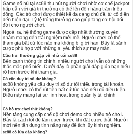
Game nổ hũ tại sc88 thu hút người chơi nhờ cơ chế jackpot
hấp dẫn với giá trị thưởng có thể lên đến hàng trăm triệu
đồng. Các trò chơi được thiết kế đa dạng chủ đề, từ cổ điển
đến hiện đại. Tỷ lệ trúng thưởng cao giúp tăng cơ hội đổi
đời cho người chơi.
Ngoài ra, hệ thống game được cập nhật thường xuyên
nhằm mang đến trải nghiệm mới mẻ. Người chơi có thể
tham gia bất cứ lúc nào mà không bị giới hạn. Đây là sảnh
cược phù hợp với những ai yêu thích sự may mắn.
Câu hỏi thường gặp về nhà cái sc88
Bên cạnh thông tin chính, nhiều người chơi vẫn có những
thắc mắc phổ biến. Dưới đây là phần giải đáp giúp bạn hiểu
rõ hơn trước khi tham gia.
Có cần duy trì số dư không?
sc88 không yêu cầu duy trì số dư tối thiểu trong tài khoản.
Người chơi có thể rút tiền bất cứ lúc nào nếu đủ điều kiện.
Điều này mang lại sự linh hoạt trong quản lý tài chính.
Có hỗ trợ chơi thử không?
Nền tảng cung cấp chế độ chơi demo cho nhiều trò chơi.
Đây là cách tốt để làm quen trước khi đặt cược thật. Người
mới nên tận dụng tính năng này để tích lũy kinh nghiệm.
sc88 có lừa đảo không?