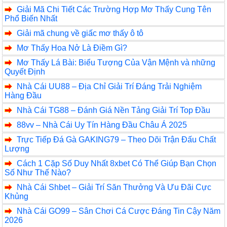
Giải Mã Chi Tiết Các Trường Hợp Mơ Thấy Cung Tên
Phổ Biến Nhất
Giải mã chung về giấc mơ thấy ô tô
Mơ Thấy Hoa Nở Là Điềm Gì?
Mơ Thấy Lá Bài: Biểu Tượng Của Vận Mệnh và những
Quyết Định
Nhà Cái UU88 – Địa Chỉ Giải Trí Đáng Trải Nghiệm
Hàng Đầu
Nhà Cái TG88 – Đánh Giá Nền Tảng Giải Trí Top Đầu
88vv – Nhà Cái Uy Tín Hàng Đầu Châu Á 2025
Trực Tiếp Đá Gà GAKING79 – Theo Dõi Trận Đấu Chất
Lượng
Cách 1 Cặp Số Duy Nhất 8xbet Có Thể Giúp Bạn Chọn
Số Như Thế Nào?
Nhà Cái Shbet – Giải Trí Săn Thưởng Và Ưu Đãi Cực
Khủng
Nhà Cái GO99 – Sân Chơi Cá Cược Đáng Tin Cậy Năm
2026