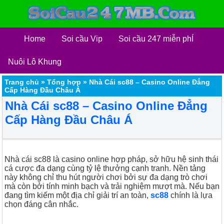
Home
Soi cầu Vip
Soi cầu 247 miễn phÍ
Nuôi Lô Khung
Trang chủ
»
Tổng hợp
»
Nhà Cái sc88 – Casino Online Đẳng
Cấp Hàng Đầu Châu Á
Nhà Cái sc88 – Casino Online Đẳng
Cấp Hàng Đầu Châu Á
Nhà cái sc88 là casino online hợp pháp, sở hữu hệ sinh thái
cá cược đa dạng cùng tỷ lệ thưởng cạnh tranh. Nền tảng
này không chỉ thu hút người chơi bởi sự đa dạng trò chơi
mà còn bởi tính minh bạch và trải nghiệm mượt mà. Nếu bạn
đang tìm kiếm một địa chỉ giải trí an toàn,
sc88
chính là lựa
chọn đáng cân nhắc.