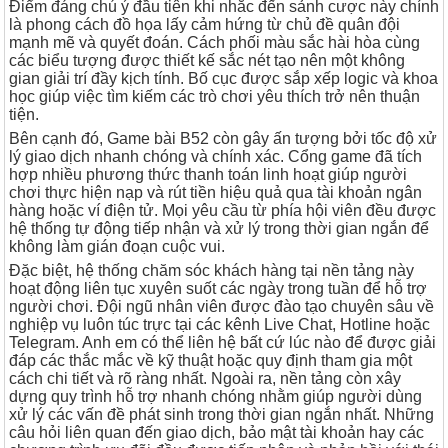
Điểm đáng chú ý đầu tiên khi nhắc đến sảnh cược này chính
là phong cách đồ họa lấy cảm hứng từ chủ đề quân đội
mạnh mẽ và quyết đoán. Cách phối màu sắc hài hòa cùng
các biểu tượng được thiết kế sắc nét tạo nên một không
gian giải trí đầy kịch tính. Bố cục được sắp xếp logic và khoa
học giúp việc tìm kiếm các trò chơi yêu thích trở nên thuận
tiện.
Bên cạnh đó, Game bài B52 còn gây ấn tượng bởi tốc độ xử
lý giao dịch nhanh chóng và chính xác. Cổng game đã tích
hợp nhiều phương thức thanh toán linh hoạt giúp người
chơi thực hiện nạp và rút tiền hiệu quả qua tài khoản ngân
hàng hoặc ví điện tử. Mọi yêu cầu từ phía hội viên đều được
hệ thống tự động tiếp nhận và xử lý trong thời gian ngắn để
không làm gián đoạn cuộc vui.
Đặc biệt, hệ thống chăm sóc khách hàng tại nền tảng này
hoạt động liên tục xuyên suốt các ngày trong tuần để hỗ trợ
người chơi. Đội ngũ nhân viên được đào tạo chuyên sâu về
nghiệp vụ luôn túc trực tại các kênh Live Chat, Hotline hoặc
Telegram. Anh em có thể liên hệ bất cứ lúc nào để được giải
đáp các thắc mắc về kỹ thuật hoặc quy định tham gia một
cách chi tiết và rõ ràng nhất. Ngoài ra, nền tảng còn xây
dựng quy trình hỗ trợ nhanh chóng nhằm giúp người dùng
xử lý các vấn đề phát sinh trong thời gian ngắn nhất. Những
câu hỏi liên quan đến giao dịch, bảo mật tài khoản hay các