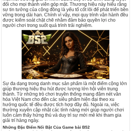
đối cho mọi thành viên góp mặt. Thương hiệu này hiểu rằng
sự tin tưởng của cộng đồng là yếu tố cốt lõi để phát triển bền
vững trong dài hạn. Chính vì vậy, mọi quy trình vận hành đều
được kiểm soát chặt chẽ nhằm đảm bảo quyền lợi cho
người chơi trong suốt quá trình trải nghiệm.
Sự đa dạng trong danh mục sản phẩm là một điểm cộng lớn
giúp thương hiệu thu hút được lượng lớn hội viên trung
thành. Từ những trò chơi truyền thống mang đậm nét văn
hóa Việt Nam cho đến các siêu phẩm hiện đại theo xu
hướng quốc tế đều được tích hợp đầy đủ. Ngoài ra, việc
thường xuyên cập nhật các tính năng mới giúp người chơi
luôn cảm thấy hứng thú và duy trì sự mới mẻ khi tham gia
giải trí hàng ngày.
Những Đặc Điểm Nổi Bật Của Game bài B52