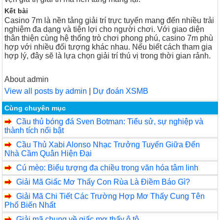
Kết bài
Casino 7m là nền tảng giải trí trực tuyến mang đến nhiều trải
nghiệm đa dạng và tiện lợi cho người chơi. Với giao diện
thân thiện cùng hệ thống trò chơi phong phú, casino 7m phù
hợp với nhiều đối tượng khác nhau. Nếu biết cách tham gia
hợp lý, đây sẽ là lựa chọn giải trí thú vị trong thời gian rảnh.
About admin
View all posts by admin
|
Dự đoán XSMB
Cùng chuyên mục
Cầu thủ bóng đá Sven Botman: Tiểu sử, sự nghiệp và
thành tích nổi bật
Cầu Thủ Xabi Alonso Nhạc Trưởng Tuyến Giữa Đến
Nhà Cầm Quân Hiện Đại
Cú mèo: Biểu tượng đa chiều trong văn hóa tâm linh
Giải Mã Giấc Mơ Thấy Con Rùa Là Điềm Báo Gì?
Giải Mã Chi Tiết Các Trường Hợp Mơ Thấy Cung Tên
Phổ Biến Nhất
Giải mã chung về giấc mơ thấy ô tô