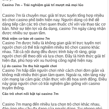
Casino 7m – Trải nghiệm giải trí mượt mà mọi lúc
Casino 7m là chuyên mục giải trí trực tuyến tổng hợp nhiều
trò chơi casino phổ biến hiện nay. Người dùng có thể dễ
dàng tiếp cận các trò chơi quen thuộc chỉ với vài thao tác cơ
bản. Nhờ sự tiện lợi và đa dạng, casino 7m ngày càng nhận
được nhiều sự quan tâm.
Khái niệm cơ bản về casino 7m
Casino 7m được hiểu là không gian giải trí trực tuyến nơi
người chơi có thể trải nghiệm nhiều trò chơi casino khác
nhau. Tất cả nội dung đều được trình bày rõ ràng, giúp
người chơi dễ theo dõi và lựa chọn. Đây là hình thức giải trí
hiện đại, phù hợp với xu hướng công nghệ hiện nay.
Lý do casino 7m thu hút người chơi
Casino 7m hấp dẫn người chơi nhờ cách chơi đơn giản và
không mất nhiều thời gian làm quen. Ngoài ra, nền tảng này
còn mang lại cảm giác chân thực với đồ họa sinh động. Điều
này giúp người chơi có trải nghiệm gần giống với casino
truyền thống.
Các trò chơi nổi bật tại casino 7m
Casino 7m mang đến nhiều lựa chọn trò chơi khác nhau,
đáp ứng nhu cầu đa dạng của người dùng. Sự phong phú