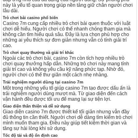
này là yếu tố quan trọng giúp nền tảng giữ chân người chơi
lâu dài.
Trò chơi bài casino phổ biến
Casino 7m cung cấp nhiều trò chơi bài quen thuộc với luật
chơi dễ hiểu. Người chơi có thể nhanh chóng tham gia mà
không cần tìm hiểu quá sâu. Đây là lựa chọn phù hợp cho
những ai yêu thích sự đơn giản nhưng vẫn có tính giải trí
cao.
Trò chơi quay thưởng và giải trí khác
Ngoài các trò chơi bài, casino 7m còn tích hợp nhiều trò
chơi quay thưởng hấp dẫn. Những trò chơi này mang tính
giải trí cao và không yêu cầu kỹ năng phức tạp. Nhờ đó,
người chơi có thể thư giãn một cách nhẹ nhàng.
Trải nghiệm người dùng tại casino 7m
Một trong những yếu tố giúp casino 7m tạo được dấu ấn là
trải nghiệm người dùng mượt mà. Từ giao diện đến cách
vận hành đều được tối ưu để mang lại sự tiện lợi.
Giao diện thân thiện và dễ sử dụng
Giao diện casino 7m được thiết kế tối giản nhưng vẫn đầy
đủ thông tin cần thiết. Người chơi dễ dàng tìm kiếm trò chơi
mình muốn tham gia. Điều này giúp tiết kiệm thời gian và
tăng sự hài lòng khi sử dụng.
Tốc độ tải và độ ổn định cao