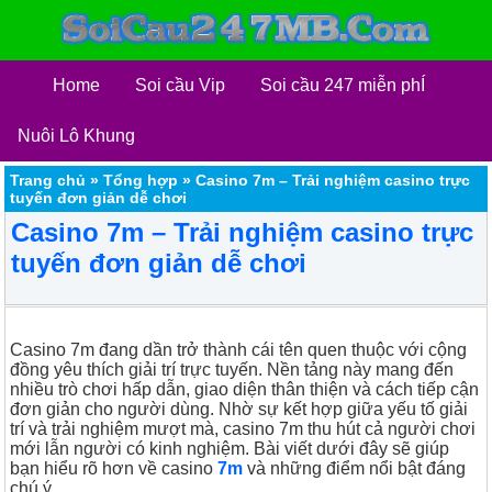
Home
Soi cầu Vip
Soi cầu 247 miễn phÍ
Nuôi Lô Khung
Trang chủ
»
Tổng hợp
»
Casino 7m – Trải nghiệm casino trực
tuyến đơn giản dễ chơi
Casino 7m – Trải nghiệm casino trực
tuyến đơn giản dễ chơi
Casino 7m đang dần trở thành cái tên quen thuộc với cộng
đồng yêu thích giải trí trực tuyến. Nền tảng này mang đến
nhiều trò chơi hấp dẫn, giao diện thân thiện và cách tiếp cận
đơn giản cho người dùng. Nhờ sự kết hợp giữa yếu tố giải
trí và trải nghiệm mượt mà, casino 7m thu hút cả người chơi
mới lẫn người có kinh nghiệm. Bài viết dưới đây sẽ giúp
bạn hiểu rõ hơn về casino
7m
và những điểm nổi bật đáng
chú ý.