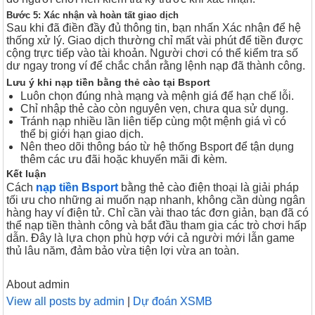
Bước 5: Xác nhận và hoàn tất giao dịch
Sau khi đã điền đầy đủ thông tin, bạn nhấn Xác nhận để hệ
thống xử lý. Giao dịch thường chỉ mất vài phút để tiền được
cộng trực tiếp vào tài khoản. Người chơi có thể kiểm tra số
dư ngay trong ví để chắc chắn rằng lệnh nạp đã thành công.
Lưu ý khi nạp tiền bằng thẻ cào tại Bsport
Luôn chọn đúng nhà mạng và mệnh giá để hạn chế lỗi.
Chỉ nhập thẻ cào còn nguyên vẹn, chưa qua sử dụng.
Tránh nạp nhiều lần liên tiếp cùng một mệnh giá vì có
thể bị giới hạn giao dịch.
Nên theo dõi thông báo từ hệ thống Bsport để tận dụng
thêm các ưu đãi hoặc khuyến mãi đi kèm.
Kết luận
Cách
nạp tiền Bsport
bằng thẻ cào điện thoại là giải pháp
tối ưu cho những ai muốn nạp nhanh, không cần dùng ngân
hàng hay ví điện tử. Chỉ cần vài thao tác đơn giản, bạn đã có
thể nạp tiền thành công và bắt đầu tham gia các trò chơi hấp
dẫn. Đây là lựa chọn phù hợp với cả người mới lẫn game
thủ lâu năm, đảm bảo vừa tiện lợi vừa an toàn.
About admin
View all posts by admin
|
Dự đoán XSMB