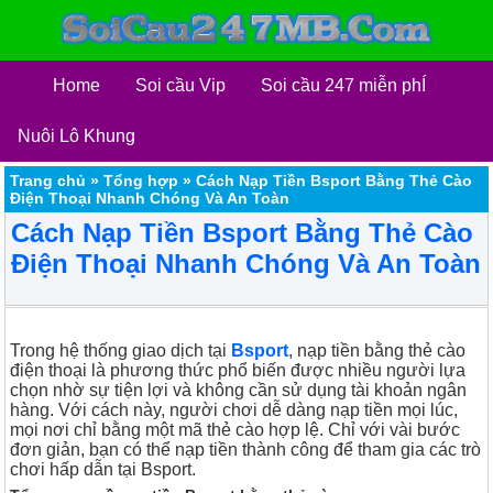
Home
Soi cầu Vip
Soi cầu 247 miễn phÍ
Nuôi Lô Khung
Trang chủ
»
Tổng hợp
»
Cách Nạp Tiền Bsport Bằng Thẻ Cào
Điện Thoại Nhanh Chóng Và An Toàn
Cách Nạp Tiền Bsport Bằng Thẻ Cào
Điện Thoại Nhanh Chóng Và An Toàn
Trong hệ thống giao dịch tại
Bsport
, nạp tiền bằng thẻ cào
điện thoại là phương thức phổ biến được nhiều người lựa
chọn nhờ sự tiện lợi và không cần sử dụng tài khoản ngân
hàng. Với cách này, người chơi dễ dàng nạp tiền mọi lúc,
mọi nơi chỉ bằng một mã thẻ cào hợp lệ. Chỉ với vài bước
đơn giản, bạn có thể nạp tiền thành công để tham gia các trò
chơi hấp dẫn tại Bsport.