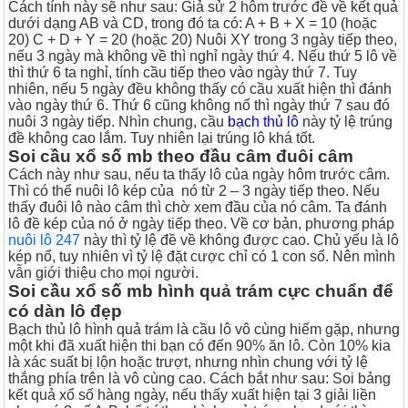
Cách tính này sẽ như sau: Giả sử 2 hôm trước đề về kết quả
dưới dạng AB và CD, trong đó ta có:
A + B + X = 10 (hoặc
20)
C + D + Y = 20 (hoặc 20)
Nuôi XY trong 3 ngày tiếp theo,
nếu 3 ngày mà không về thì nghỉ ngày thứ 4. Nếu thứ 5 lô về
thì thứ 6 ta nghỉ, tính cầu tiếp theo vào ngày thứ 7. Tuy
nhiên, nếu 5 ngày đều không thấy có cầu xuất hiện thì đánh
vào ngày thứ 6. Thứ 6 cũng không nổ thì ngày thứ 7 sau đó
nuôi 3 ngày tiếp.
Nhìn chung, cầu
bạch thủ lô
này tỷ lệ trúng
đề không cao lắm. Tuy nhiên lại trúng lô khá tốt.
Soi cầu xổ số mb theo đầu câm đuôi câm
Cách này như sau, nếu ta thấy lô của ngày hôm trước câm.
Thì có thể nuôi lô kép của nó từ 2 – 3 ngày tiếp theo.
Nếu
thấy đuôi lô nào câm thì chờ xem đầu của nó câm. Ta đánh
lô đề kép của nó ở ngày tiếp theo.
Về cơ bản, phương pháp
nuôi lô 247
này thì tỷ lệ đề về không được cao. Chủ yếu là lô
kép nổ, tuy nhiên vì tỷ lệ đặt cược chỉ có 1 con số. Nên mình
vẫn giới thiệu cho mọi người.
Soi cầu xổ số mb hình quả trám cực chuẩn để
có dàn lô đẹp
Bạch thủ lô hình quả trám là cầu lô vô cùng hiếm gặp, nhưng
một khi đã xuất hiện thi bạn có đến 90% ăn lô. Còn 10% kia
là xác suất bị lộn hoặc trượt, nhưng nhìn chung với tỷ lệ
thắng phía trên là vô cùng cao.
Cách bắt như sau: Soi bảng
kết quả xổ số hàng ngày, nếu thấy xuất hiện tại 3 giải liền