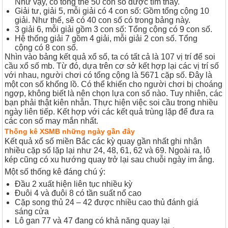
Như vậy, có tổng thể 50 con số được tìm thấy.
Giải tư, giải 5, mỗi giải có 4 con số: Gồm tổng cộng 10
giải. Như thế, sẽ có 40 con số có trong bảng này.
3 giải 6, mỗi giải gồm 3 con số: Tổng cộng có 9 con số.
Hệ thống giải 7 gồm 4 giải, mỗi giải 2 con số. Tổng
cộng có 8 con số.
Nhìn vào bảng kết quả xổ số, ta có tất cả là 107 vị trí để soi
cầu xổ số mb. Từ đó, dựa trên cơ sở kết hợp lại các vị trí số
với nhau, người chơi có tổng cộng là 5671 cặp số.
Đây là
một con số khổng lồ. Có thể khiến cho người chơi bị choáng
ngợp, không biết là nên chọn lựa con số nào. Tuy nhiên, các
bạn phải thật kiên nhẫn. Thực hiện việc soi cầu trong nhiều
ngày liên tiếp. Kết hợp với các kết quả trùng lặp để đưa ra
các con số may mắn nhất.
Thống kê XSMB những ngày gần đây
Kết quả xổ số miền Bắc các kỳ quay gần nhất ghi nhận
nhiều cặp số lặp lại như 24, 48, 61, 62 và 69. Ngoài ra, lô
kép cũng có xu hướng quay trở lại sau chuỗi ngày im ắng.
Một số thống kê đáng chú ý:
Đầu 2 xuất hiện liên tục nhiều kỳ
Đuôi 4 và đuôi 8 có tần suất nổ cao
Cặp song thủ 24 – 42 được nhiều cao thủ đánh giá
sáng cửa
Lô gan 77 và 47 đang có khả năng quay lại