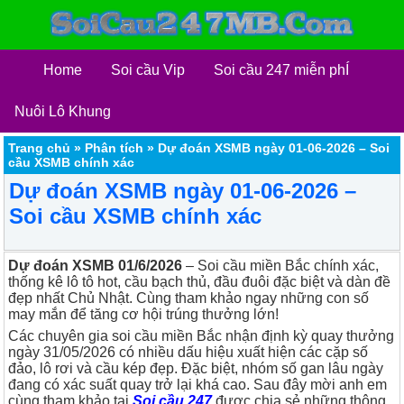
Home
Soi cầu Vip
Soi cầu 247 miễn phÍ
Nuôi Lô Khung
Trang chủ
»
Phân tích
»
Dự đoán XSMB ngày 01-06-2026 – Soi
cầu XSMB chính xác
Dự đoán XSMB ngày 01-06-2026 –
Soi cầu XSMB chính xác
Dự đoán XSMB 01/6/2026
– Soi cầu miền Bắc chính xác,
thống kê lô tô hot, cầu bạch thủ, đầu đuôi đặc biệt và dàn đề
đẹp nhất Chủ Nhật. Cùng tham khảo ngay những con số
may mắn để tăng cơ hội trúng thưởng lớn!
Các chuyên gia soi cầu miền Bắc nhận định kỳ quay thưởng
ngày 31/05/2026 có nhiều dấu hiệu xuất hiện các cặp số
đảo, lô rơi và cầu kép đẹp. Đặc biệt, nhóm số gan lâu ngày
đang có xác suất quay trở lại khá cao. Sau đây mời anh em
cùng tham khảo tại
Soi cầu 247
được chia sẻ những thông