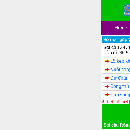
Home
Hỗ trợ - góp 
Soi cầu 247 
Dàn đề 36 50
Lô kép kh
Nuôi song
Dự đoán 
Song thủ 
Cặp song
i9 bet
|
i9 bet
Soi cầu Rồn