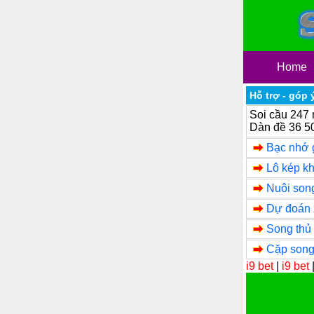
Home
Hỗ trợ - góp 
Soi cầu 247 
Dàn đề 36 50
Bạc nhớ g
Lô kép kh
Nuôi song
Dự đoán 
Song thủ 
Cặp song
i9 bet
|
i9 bet