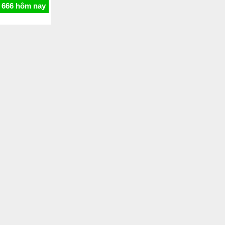
 666 hôm nay