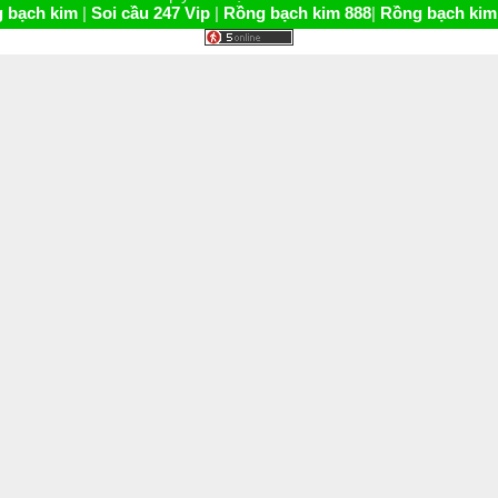
g bạch kim
|
Soi cầu 247 Vip
|
Rồng bạch kim 888
|
Rồng bạch kim