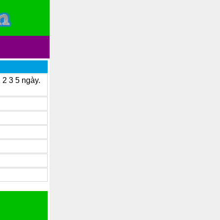
 2 3 5 ngày.