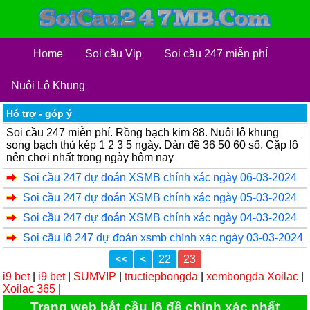
Home
Soi cầu Vip
Soi cầu 247 miễn phÍ
Nuôi Lô Khung
Hỗ trợ - góp ý
Soi cầu 247 miễn phí. Rồng bạch kim 88. Nuôi lô khung
song bạch thủ kép 1 2 3 5 ngày. Dàn đề 36 50 60 số. Cặp lô
nên chơi nhất trong ngày hôm nay
Soi cầu 247 dự đoán XSMB chính xác ngày 06-03-2024
Soi cầu 247 dự đoán XSMB chính xác ngày 05-03-2024
Soi cầu 247 dự đoán XSMB chính xác ngày 04-03-2024
Soi cầu lô 247 dự đoán xsmb chính xác ngày 03-03-2024
<<
<
22
23
i9 bet
|
i9 bet
|
SUMVIP
|
tructiepbongda
|
xembongda Xoilac
|
Xoilac 365
|
Trang web bắt cầu lô đề chính xác nhất