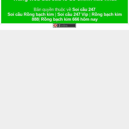
Bản quyền thuộc về
Soi cầu 247
Soi cầu Rồng bạch kim
|
Soi cầu 247 Vip
|
Rồng bạch kim
888
|
Rồng bạch kim 666 hôm nay