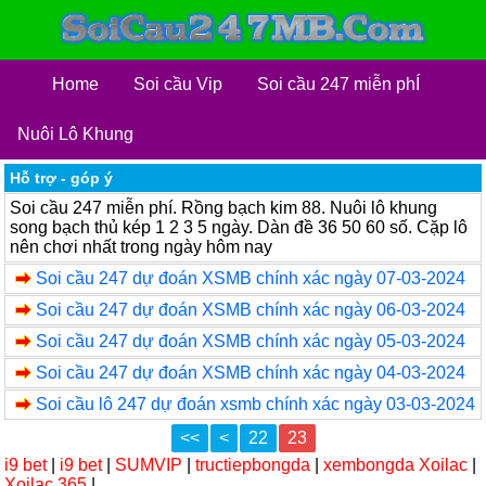
Home
Soi cầu Vip
Soi cầu 247 miễn phÍ
Nuôi Lô Khung
Hỗ trợ - góp ý
Soi cầu 247 miễn phí. Rồng bạch kim 88. Nuôi lô khung
song bạch thủ kép 1 2 3 5 ngày. Dàn đề 36 50 60 số. Cặp lô
nên chơi nhất trong ngày hôm nay
Soi cầu 247 dự đoán XSMB chính xác ngày 07-03-2024
Soi cầu 247 dự đoán XSMB chính xác ngày 06-03-2024
Soi cầu 247 dự đoán XSMB chính xác ngày 05-03-2024
Soi cầu 247 dự đoán XSMB chính xác ngày 04-03-2024
Soi cầu lô 247 dự đoán xsmb chính xác ngày 03-03-2024
<<
<
22
23
i9 bet
|
i9 bet
|
SUMVIP
|
tructiepbongda
|
xembongda Xoilac
|
Xoilac 365
|