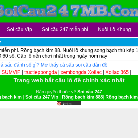
Soi cầu Vip
Soi cầu 247 miễn phÍ
Nuôi Lô Khung
ý
miễn phí. Rồng bạch kim 88. Nuôi lô khung song bạch thủ kép 1
 60 số. Cặp lô nên chơi nhất trong ngày hôm nay
á sấu đánh số gì? Mơ thấy cá sấu soi cầu dàn đề
|
SUMVIP
|
tructiepbongda
|
xembongda Xoilac
|
Xoilac 365
|
Trang web bắt cầu lô đề chính xác nhất
Bản quyền thuộc về
Soi cầu 247
g bạch kim
|
Soi cầu 247 Vip
|
Rồng bạch kim 888
|
Rồng bạch kim