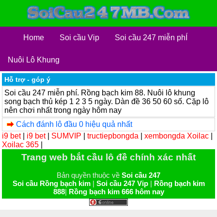
Home
Soi cầu Vip
Soi cầu 247 miễn phÍ
Nuôi Lô Khung
Hỗ trợ - góp ý
Soi cầu 247 miễn phí. Rồng bạch kim 88. Nuôi lô khung
song bạch thủ kép 1 2 3 5 ngày. Dàn đề 36 50 60 số. Cặp lô
nên chơi nhất trong ngày hôm nay
Cách đánh lô đầu 0 hiệu quả nhất
i9 bet
|
i9 bet
|
SUMVIP
|
tructiepbongda
|
xembongda Xoilac
|
Xoilac 365
|
Trang web bắt cầu lô đề chính xác nhất
Bản quyền thuộc về
Soi cầu 247
Soi cầu Rồng bạch kim
|
Soi cầu 247 Vip
|
Rồng bạch kim
888
|
Rồng bạch kim 666 hôm nay