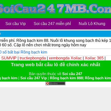
Soi cầu Vip
Soi cầu 247 miễn phÍ
Nuôi Lô Khung
ý
miễn phí. Rồng bạch kim 88. Nuôi lô khung song bạch thủ kép 1
 60 số. Cặp lô nên chơi nhất trong ngày hôm nay
0 số bất bại Rồng bạch kim
|
SUMVIP
|
tructiepbongda
|
xembongda Xoilac
|
Xoilac 365
|
Trang web bắt cầu lô đề chính xác nhất
Bản quyền thuộc về
Soi cầu 247
g bạch kim
|
Soi cầu 247 Vip
|
Rồng bạch kim 888
|
Rồng bạch kim