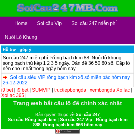
Home
Soi cầu Vip
Soi cầu 247 miễn phÍ
Nuôi Lô Khung
Hỗ trợ - góp ý
Soi cầu 247 miễn phí. Rồng bạch kim 88. Nuôi lô khung
song bạch thủ kép 1 2 3 5 ngày. Dàn đề 36 50 60 số. Cặp lô
nên chơi nhất trong ngày hôm nay
Soi cầu siêu VIP rồng bạch kim xổ số miền bắc hôm nay
26-12-2022
i9 bet
|
i9 bet
|
SUMVIP
|
tructiepbongda
|
xembongda Xoilac
|
Xoilac 365
|
Trang web bắt cầu lô đề chính xác nhất
Bản quyền thuộc về
Soi cầu 247
Soi cầu Rồng bạch kim
|
Soi cầu 247 Vip
|
Rồng bạch kim
888
|
Rồng bạch kim 666 hôm nay