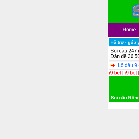
Home
Hỗ trợ - góp 
Soi cầu 247 
Dàn đề 36 50
Lô đầu 9
i9 bet
|
i9 bet
Soi cầu Rồn